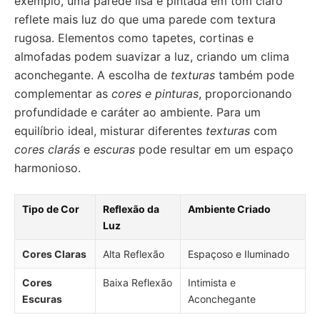
exemplo, uma parede lisa e pintada em tom claro
reflete mais luz do que uma parede com textura
rugosa. Elementos como tapetes, cortinas e
almofadas podem suavizar a luz, criando um clima
aconchegante. A escolha de
texturas
também pode
complementar as
cores e pinturas
, proporcionando
profundidade e caráter ao ambiente. Para um
equilíbrio ideal, misturar diferentes
texturas
com
cores clarás
e
escuras
pode resultar em um espaço
harmonioso.
Tipo de Cor
Reflexão da
Ambiente Criado
Luz
Cores Claras
Alta Reflexão
Espaçoso e Iluminado
Cores
Baixa Reflexão
Intimista e
Escuras
Aconchegante