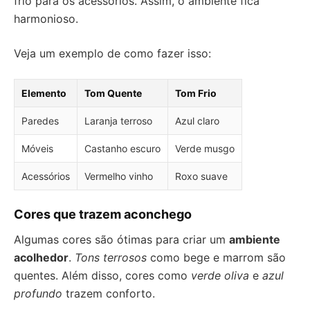
frio para os acessórios. Assim, o ambiente fica
harmonioso.
Veja um exemplo de como fazer isso:
Elemento
Tom Quente
Tom Frio
Paredes
Laranja terroso
Azul claro
Móveis
Castanho escuro
Verde musgo
Acessórios
Vermelho vinho
Roxo suave
Cores que trazem aconchego
Algumas cores são ótimas para criar um
ambiente
acolhedor
.
Tons terrosos
como bege e marrom são
quentes. Além disso, cores como
verde oliva
e
azul
profundo
trazem conforto.