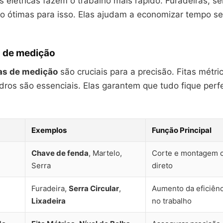
 elétricas fazem o trabalho mais rápido. Furadeiras, ser
são ótimas para isso. Elas ajudam a economizar tempo s
 de medição
as de medição
são cruciais para a precisão. Fitas métric
dros são essenciais. Elas garantem que tudo fique perf
Exemplos
Função Principal
Chave de fenda
, Martelo,
Corte e montagem c
Serra
direto
Furadeira,
Serra Circular
,
Aumento da eficiênc
Lixadeira
no trabalho