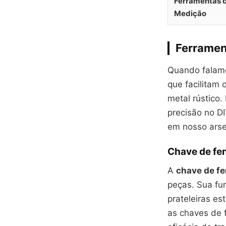
Ferramentas 
Medição
Ferramen
Quando falam
que facilitam 
metal rústico
precisão no D
em nosso arse
Chave de fe
A
chave de f
peças. Sua fun
prateleiras e
as chaves de f