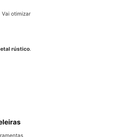
 Vai otimizar
etal rústico
.
leiras
erramentas