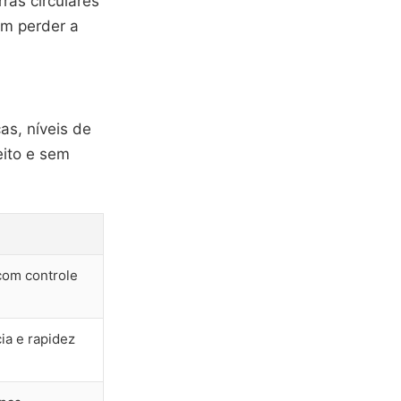
ras circulares
em perder a
as, níveis de
eito e sem
om controle
ia e rapidez