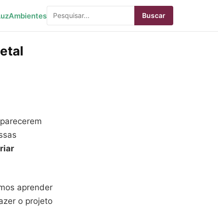
Luz
Ambientes
Buscar
etal
 parecerem
ssas
riar
amos aprender
azer o projeto