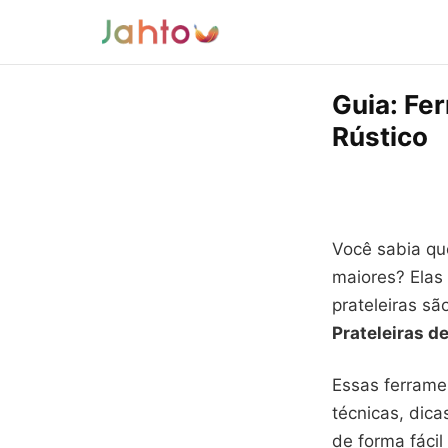
Guia: Fe
Rústico
Você sabia q
maiores? Ela
prateleiras sã
Prateleiras d
Essas ferrame
técnicas, dica
de forma fácil 