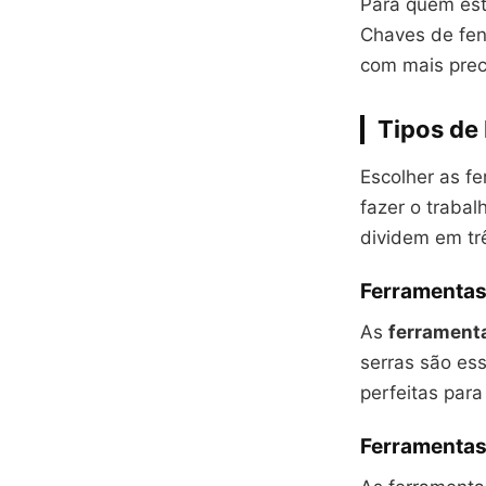
Para quem est
Chaves de fend
com mais preci
Tipos de
Escolher as f
fazer o trabal
dividem em tr
Ferramentas
As
ferrament
serras são ess
perfeitas par
Ferramentas 