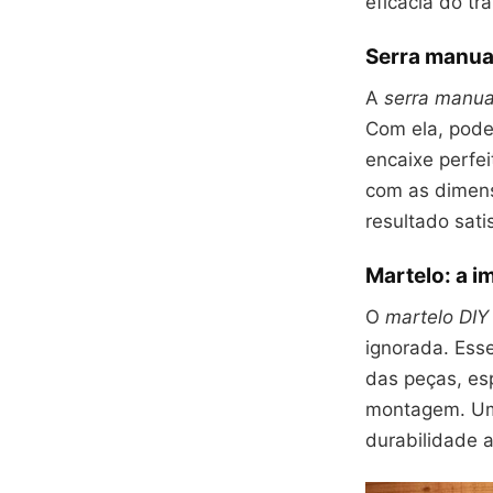
eficácia do tr
Serra manual
A
serra manua
Com ela, pode
encaixe perfe
com as dimens
resultado satis
Martelo: a i
O
martelo DIY
ignorada. Esse
das peças, es
montagem. Um 
durabilidade a