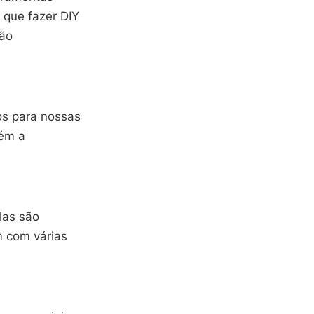
 que fazer DIY
são
os para nossas
bém a
las são
m com várias