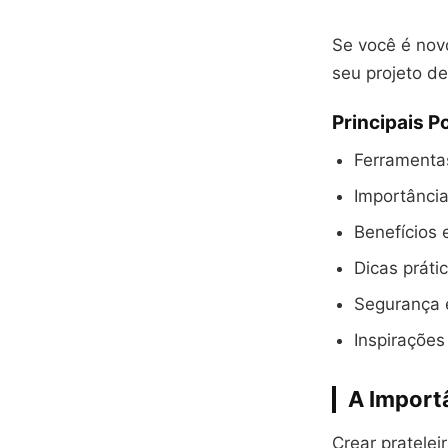
Se você é novo
seu projeto d
Principais P
Ferramentas
Importância
Benefícios 
Dicas práti
Segurança 
Inspirações 
A Import
Crear pratele