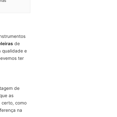
 nas
instrumentos
leiras
de
a qualidade e
devemos ter
ntagem de
 que as
o certo, como
iferença na