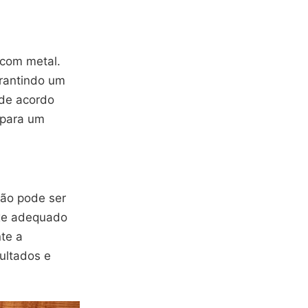
 com metal.
arantindo um
 de acordo
 para um
ão pode ser
ixe adequado
te a
ultados e