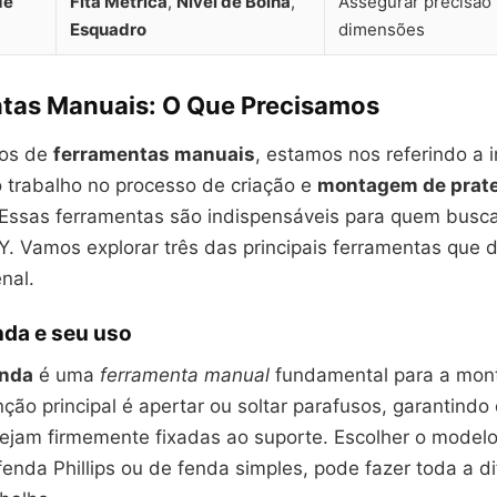
de
Fita Métrica
,
Nível de Bolha
,
Assegurar precisão
Esquadro
dimensões
tas Manuais: O Que Precisamos
os de
ferramentas manuais
, estamos nos referindo a 
o trabalho no processo de criação e
montagem de prate
. Essas ferramentas são indispensáveis para quem busc
IY. Vamos explorar três das principais ferramentas que 
nal.
nda e seu uso
enda
é uma
ferramenta manual
fundamental para a mo
ção principal é apertar ou soltar parafusos, garantindo
stejam firmemente fixadas ao suporte. Escolher o model
enda Phillips ou de fenda simples, pode fazer toda a d