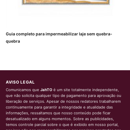
Guia completo para impermeabilizar laje sem quebra-
quebra
AVISO LEGAL
Comunicamos que
JahTO
é um site totalmente independente,
que não solicita qualquer tipo de pagamento para aprovação ou
liberação de serviços. Apesar de nossos redatores trabalharem
continuamente para garantir a integridade e atualidade das
informações, ressaltamos que nosso conteúdo pode ficar
desatualizado em alguns momentos. Sobre as publicidades,
temos controle parcial sobre o que é exibido em nosso portal,