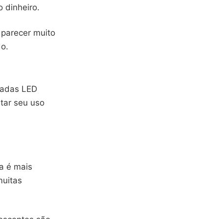
 dinheiro.
 parecer muito
o.
padas LED
itar seu uso
a é mais
muitas