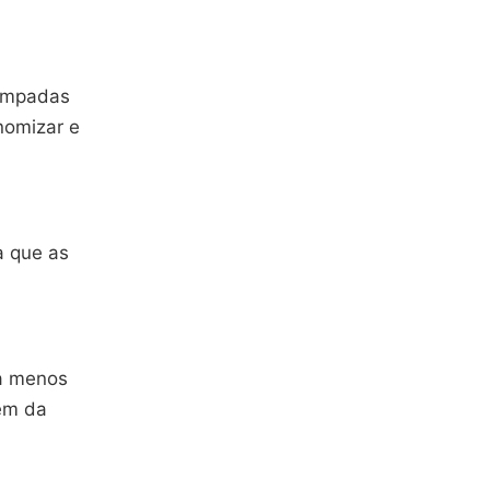
lâmpadas
nomizar e
a que as
ca menos
lém da