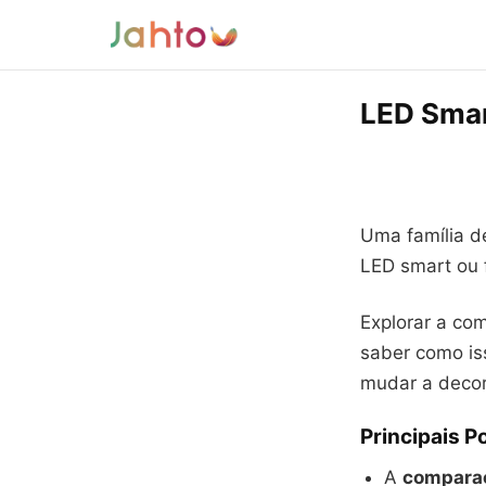
LED Smar
Uma família d
LED smart ou 
Explorar a co
saber como is
mudar a decor
Principais P
A
comparaç