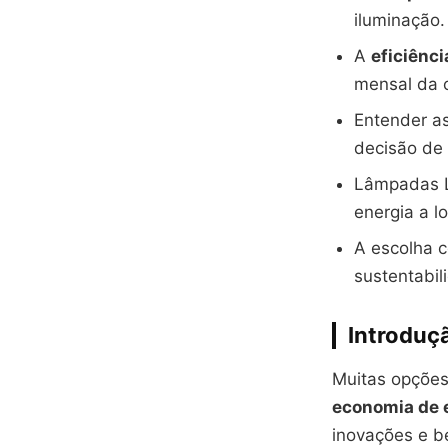
iluminação.
A
eficiênci
mensal da c
Entender a
decisão de
Lâmpadas L
energia a l
A escolha c
sustentabil
Introduç
Muitas opções
economia de 
inovações e b