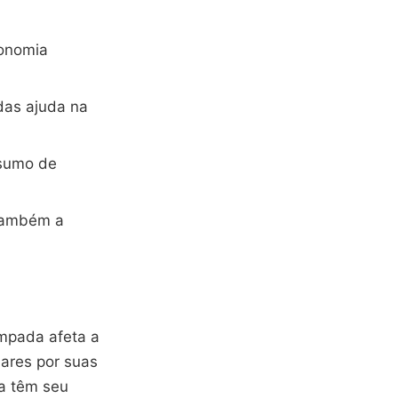
conomia
das ajuda na
nsumo de
 também a
âmpada afeta a
ares por suas
da têm seu