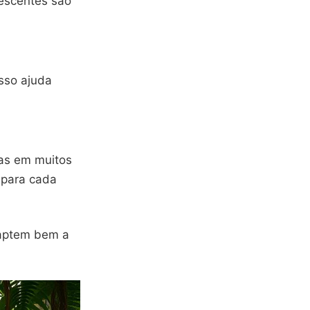
rescentes são
sso ajuda
das em muitos
z para cada
daptem bem a