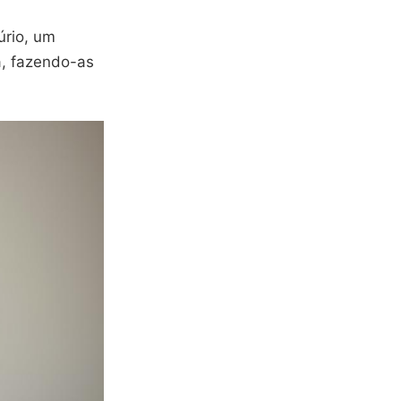
úrio, um
a, fazendo-as