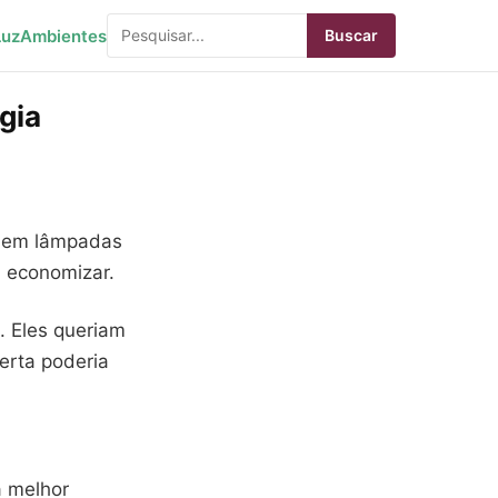
Luz
Ambientes
Buscar
gia
o em lâmpadas
m economizar.
. Eles queriam
erta poderia
a melhor