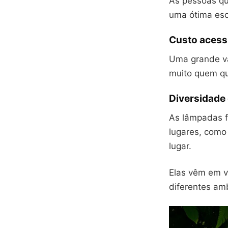
As pessoas q
uma ótima esc
Custo acess
Uma grande va
muito quem qu
Diversidade
As lâmpadas f
lugares, como 
lugar.
Elas vêm em v
diferentes amb