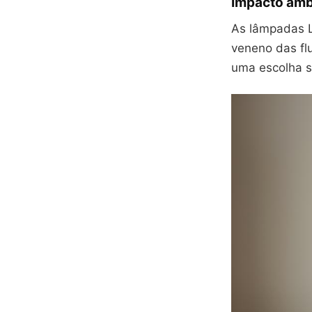
Impacto amb
As lâmpadas L
veneno das fl
uma escolha s