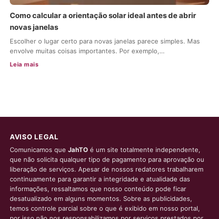
Como calcular a orientação solar ideal antes de abrir
novas janelas
Escolher o lugar certo para novas janelas parece simples. Mas
envolve muitas coisas importantes. Por exemplo,…
Leia mais
AVISO LEGAL
Comunicamos que
JahTO
é um site totalmente independente,
que não solicita qualquer tipo de pagamento para aprovação ou
liberação de serviços. Apesar de nossos redatores trabalharem
continuamente para garantir a integridade e atualidade das
informações, ressaltamos que nosso conteúdo pode ficar
desatualizado em alguns momentos. Sobre as publicidades,
temos controle parcial sobre o que é exibido em nosso portal,
por isso não nos responsabilizamos por serviços prestados por