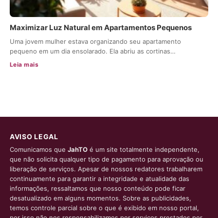
Maximizar Luz Natural em Apartamentos Pequenos
Uma jovem mulher estava organizando seu apartamento
pequeno em um dia ensolarado. Ela abriu as cortinas…
Leia mais
AVISO LEGAL
Comunicamos que
JahTO
é um site totalmente independente,
que não solicita qualquer tipo de pagamento para aprovação ou
liberação de serviços. Apesar de nossos redatores trabalharem
continuamente para garantir a integridade e atualidade das
informações, ressaltamos que nosso conteúdo pode ficar
desatualizado em alguns momentos. Sobre as publicidades,
temos controle parcial sobre o que é exibido em nosso portal,
por isso não nos responsabilizamos por serviços prestados por