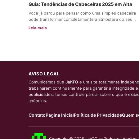
Guia: Tendências de Cabeceiras 2025 em Alta
Você já parou para pensar como uma simples cabeceira
pode transformar completamente a atmosfera do seu…
Leia mais
AVISO LEGAL
Comunicamos que
JahTO
é um site totalmente independ
trabalharem continuamente para garantir a integridade 
publicidades, temos controle parcial sobre o que é exib
anúncios.
Contato
Página Inicial
Política de Privacidade
Quem s
Copyright © 2026 JahTO — Todos os direitos