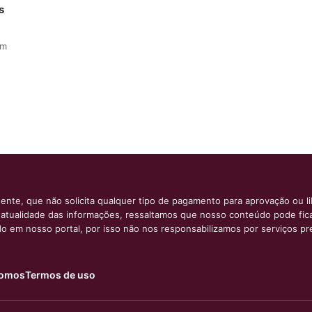
s
Em
ente, que não solicita qualquer tipo de pagamento para aprovação ou l
e atualidade das informações, ressaltamos que nosso conteúdo pode fi
ido em nosso portal, por isso não nos responsabilizamos por serviços pr
omos
Termos de uso