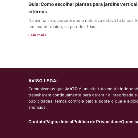
Guia: Como escolher plantas para jardins verticai
internos
Na minha sala, percebi que a natureza estava faltando. 
um mundo rápido, as paredes frias…
Leia mais
AVISO LEGAL
Comunicamos que
JahTO
é um site totalmente independ
trabalharem continuamente para garantir a integridade 
publicidades, temos controle parcial sobre o que é exib
anúncios.
Contato
Página Inicial
Política de Privacidade
Quem s