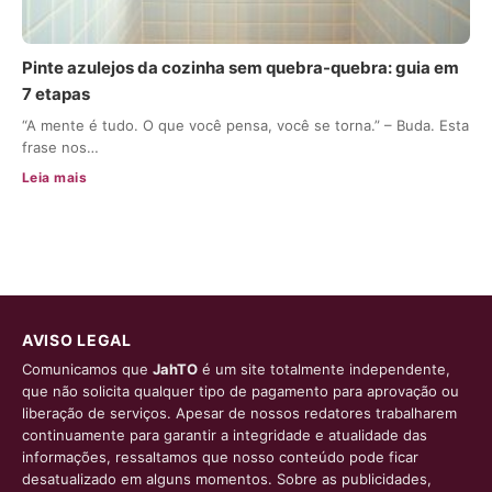
Pinte azulejos da cozinha sem quebra-quebra: guia em
7 etapas
“A mente é tudo. O que você pensa, você se torna.” – Buda. Esta
frase nos…
Leia mais
AVISO LEGAL
Comunicamos que
JahTO
é um site totalmente independente,
que não solicita qualquer tipo de pagamento para aprovação ou
liberação de serviços. Apesar de nossos redatores trabalharem
continuamente para garantir a integridade e atualidade das
informações, ressaltamos que nosso conteúdo pode ficar
desatualizado em alguns momentos. Sobre as publicidades,