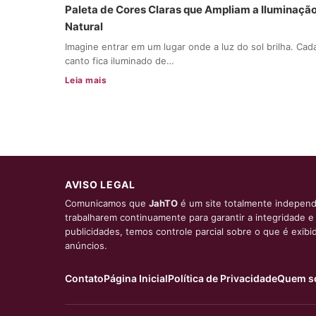
Paleta de Cores Claras que Ampliam a Iluminaçã
Natural
Imagine entrar em um lugar onde a luz do sol brilha. Cad
canto fica iluminado de…
Leia mais
AVISO LEGAL
Comunicamos que
JahTO
é um site totalmente independ
trabalharem continuamente para garantir a integridade 
publicidades, temos controle parcial sobre o que é exib
anúncios.
Contato
Página Inicial
Política de Privacidade
Quem s