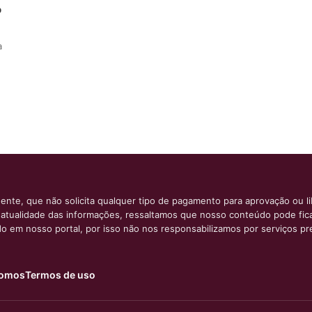
o
a
ente, que não solicita qualquer tipo de pagamento para aprovação ou l
e atualidade das informações, ressaltamos que nosso conteúdo pode fi
ido em nosso portal, por isso não nos responsabilizamos por serviços pr
omos
Termos de uso