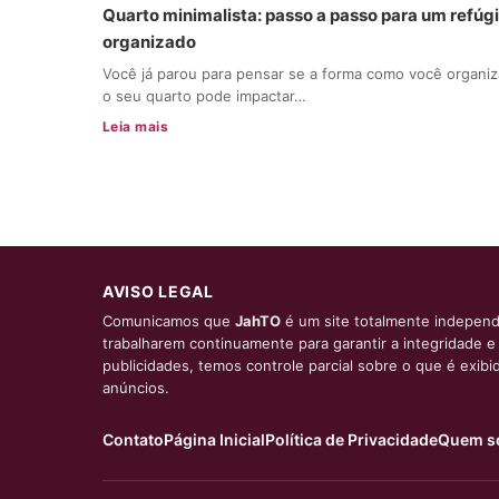
Quarto minimalista: passo a passo para um refúg
organizado
Você já parou para pensar se a forma como você organiz
o seu quarto pode impactar…
Leia mais
AVISO LEGAL
Comunicamos que
JahTO
é um site totalmente independ
trabalharem continuamente para garantir a integridade 
publicidades, temos controle parcial sobre o que é exib
anúncios.
Contato
Página Inicial
Política de Privacidade
Quem s