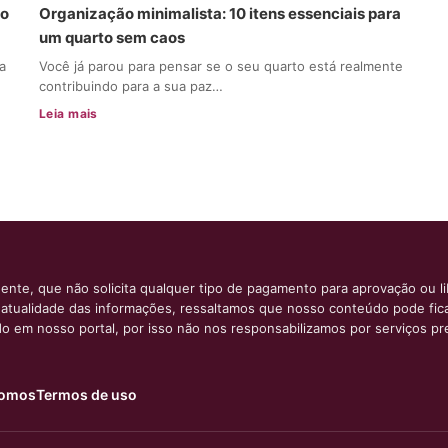
io
Organização minimalista: 10 itens essenciais para
um quarto sem caos
a
Você já parou para pensar se o seu quarto está realmente
contribuindo para a sua paz…
Leia mais
ente, que não solicita qualquer tipo de pagamento para aprovação ou l
e atualidade das informações, ressaltamos que nosso conteúdo pode fi
ido em nosso portal, por isso não nos responsabilizamos por serviços pr
omos
Termos de uso