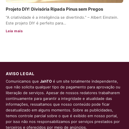
Projeto DIY: Divisória Ripada Pinus sem Pregos
“A criatividade é a inteligência se divertindo.” – Albert Einstein.
Este projeto DIY é perfeito para…
Leia mais
AVISO LEGAL
Comunicamos que
JahTO
é um site totalmente independente,
que não solicita qualquer tipo de pagamento para aprovação ou
liberação de serviços. Apesar de nossos redatores trabalharem
continuamente para garantir a integridade e atualidade das
informações, ressaltamos que nosso conteúdo pode ficar
desatualizado em alguns momentos. Sobre as publicidades,
temos controle parcial sobre o que é exibido em nosso portal,
por isso não nos responsabilizamos por serviços prestados por
terceiros e oferecidos por meio de anúncios.