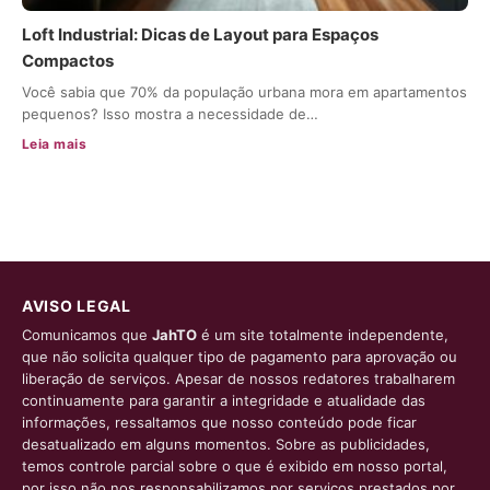
Loft Industrial: Dicas de Layout para Espaços
Compactos
Você sabia que 70% da população urbana mora em apartamentos
pequenos? Isso mostra a necessidade de…
Leia mais
AVISO LEGAL
Comunicamos que
JahTO
é um site totalmente independente,
que não solicita qualquer tipo de pagamento para aprovação ou
liberação de serviços. Apesar de nossos redatores trabalharem
continuamente para garantir a integridade e atualidade das
informações, ressaltamos que nosso conteúdo pode ficar
desatualizado em alguns momentos. Sobre as publicidades,
temos controle parcial sobre o que é exibido em nosso portal,
por isso não nos responsabilizamos por serviços prestados por