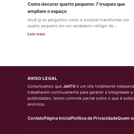
Como decorar quarto pequeno: 7 truques que
ampliam o espaço
Você já se perguntou como é possível transformar um
quarto pequeno em um verdadeiro refúgio de…
Leia mais
AVISO LEGAL
Comunicamos que
JahTO
é um site totalmente independ
trabalharem continuamente para garantir a integridade 
publicidades, temos controle parcial sobre o que é exib
anúncios.
Contato
Página Inicial
Política de Privacidade
Quem s