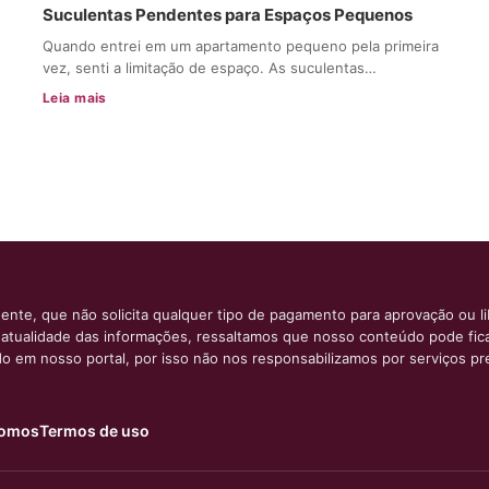
Suculentas Pendentes para Espaços Pequenos
Quando entrei em um apartamento pequeno pela primeira
vez, senti a limitação de espaço. As suculentas…
Leia mais
ente, que não solicita qualquer tipo de pagamento para aprovação ou l
e atualidade das informações, ressaltamos que nosso conteúdo pode fi
ido em nosso portal, por isso não nos responsabilizamos por serviços pr
omos
Termos de uso