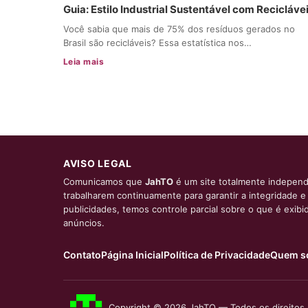
Guia: Estilo Industrial Sustentável com Recicláve
Você sabia que mais de 75% dos resíduos gerados no
Brasil são recicláveis? Essa estatística nos…
Leia mais
AVISO LEGAL
Comunicamos que
JahTO
é um site totalmente independ
trabalharem continuamente para garantir a integridade 
publicidades, temos controle parcial sobre o que é exib
anúncios.
Contato
Página Inicial
Política de Privacidade
Quem s
Copyright © 2026 JahTO — Todos os direitos