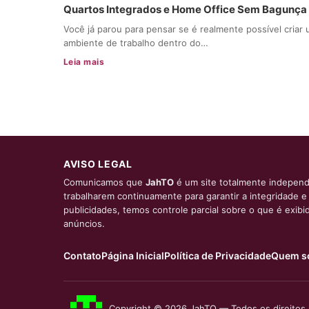
Quartos Integrados e Home Office Sem Bagunça
Você já parou para pensar se é realmente possível criar
ambiente de trabalho dentro do…
Leia mais
AVISO LEGAL
Comunicamos que
JahTO
é um site totalmente independ
trabalharem continuamente para garantir a integridade 
publicidades, temos controle parcial sobre o que é exib
anúncios.
Contato
Página Inicial
Política de Privacidade
Quem s
Copyright © 2026 JahTO — Todos os direitos