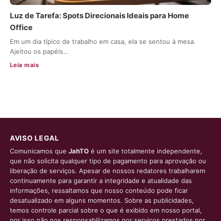
Luz de Tarefa: Spots Direcionais Ideais para Home
Office
Em um dia típico de trabalho em casa, ela se sentou à mesa.
Ajeitou os papéis…
Leia mais
AVISO LEGAL
Comunicamos que
JahTO
é um site totalmente independente,
que não solicita qualquer tipo de pagamento para aprovação ou
liberação de serviços. Apesar de nossos redatores trabalharem
continuamente para garantir a integridade e atualidade das
informações, ressaltamos que nosso conteúdo pode ficar
desatualizado em alguns momentos. Sobre as publicidades,
temos controle parcial sobre o que é exibido em nosso portal,
por isso não nos responsabilizamos por serviços prestados por