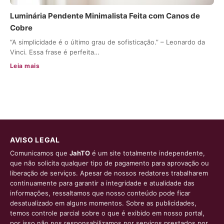
Luminária Pendente Minimalista Feita com Canos de
Cobre
“A simplicidade é o último grau de sofisticação.” – Leonardo da
Vinci. Essa frase é perfeita…
Leia mais
AVISO LEGAL
Comunicamos que
JahTO
é um site totalmente independente,
que não solicita qualquer tipo de pagamento para aprovação ou
liberação de serviços. Apesar de nossos redatores trabalharem
continuamente para garantir a integridade e atualidade das
informações, ressaltamos que nosso conteúdo pode ficar
desatualizado em alguns momentos. Sobre as publicidades,
temos controle parcial sobre o que é exibido em nosso portal,
por isso não nos responsabilizamos por serviços prestados por