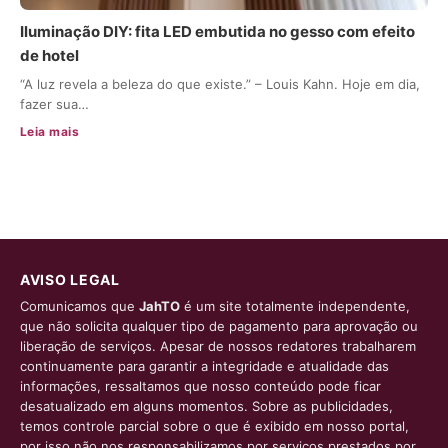
Iluminação DIY: fita LED embutida no gesso com efeito
de hotel
“A luz revela a beleza do que existe.” – Louis Kahn. Hoje em dia,
fazer sua…
Leia mais
AVISO LEGAL
Comunicamos que
JahTO
é um site totalmente independente,
que não solicita qualquer tipo de pagamento para aprovação ou
liberação de serviços. Apesar de nossos redatores trabalharem
continuamente para garantir a integridade e atualidade das
informações, ressaltamos que nosso conteúdo pode ficar
desatualizado em alguns momentos. Sobre as publicidades,
temos controle parcial sobre o que é exibido em nosso portal,
por isso não nos responsabilizamos por serviços prestados por