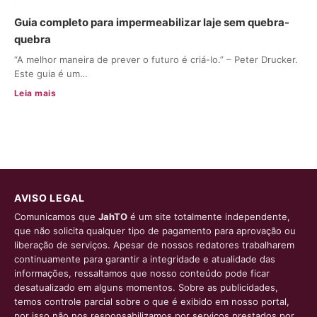
Guia completo para impermeabilizar laje sem quebra-
quebra
“A melhor maneira de prever o futuro é criá-lo.” – Peter Drucker.
Este guia é um…
Leia mais
AVISO LEGAL
Comunicamos que
JahTO
é um site totalmente independente,
que não solicita qualquer tipo de pagamento para aprovação ou
liberação de serviços. Apesar de nossos redatores trabalharem
continuamente para garantir a integridade e atualidade das
informações, ressaltamos que nosso conteúdo pode ficar
desatualizado em alguns momentos. Sobre as publicidades,
temos controle parcial sobre o que é exibido em nosso portal,
por isso não nos responsabilizamos por serviços prestados por