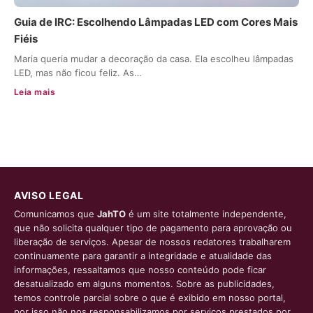
Guia de IRC: Escolhendo Lâmpadas LED com Cores Mais
Fiéis
Maria queria mudar a decoração da casa. Ela escolheu lâmpadas
LED, mas não ficou feliz. As…
Leia mais
AVISO LEGAL
Comunicamos que
JahTO
é um site totalmente independente,
que não solicita qualquer tipo de pagamento para aprovação ou
liberação de serviços. Apesar de nossos redatores trabalharem
continuamente para garantir a integridade e atualidade das
informações, ressaltamos que nosso conteúdo pode ficar
desatualizado em alguns momentos. Sobre as publicidades,
temos controle parcial sobre o que é exibido em nosso portal,
por isso não nos responsabilizamos por serviços prestados por