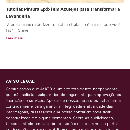
Tutorial: Pintura Epóxi em Azulejos para Transformar a
Lavanderia
“A única maneira de fazer um ótimo trabalho é amar o que você
faz.” – Steve…
Leia mais
AVISO LEGAL
Comunicamos que
JahTO
é um site totalmente independente,
que não solicita qualquer tipo de pagamento para aprovação ou
liberação de serviços. Apesar de nossos redatores trabalharem
continuamente para garantir a integridade e atualidade das
informações, ressaltamos que nosso conteúdo pode ficar
desatualizado em alguns momentos. Sobre as publicidades,
temos controle parcial sobre o que é exibido em nosso portal,
por isso não nos responsabilizamos por serviços prestados por