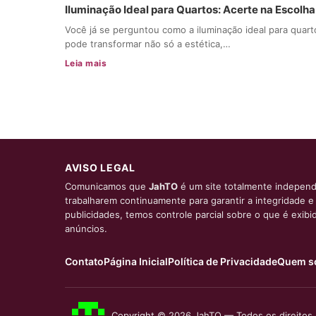
Iluminação Ideal para Quartos: Acerte na Escolha
Você já se perguntou como a iluminação ideal para quart
pode transformar não só a estética,…
Leia mais
AVISO LEGAL
Comunicamos que
JahTO
é um site totalmente independ
trabalharem continuamente para garantir a integridade 
publicidades, temos controle parcial sobre o que é exib
anúncios.
Contato
Página Inicial
Política de Privacidade
Quem s
Copyright © 2026 JahTO — Todos os direitos