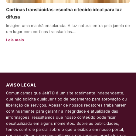
Cortinas translúcidas: escolha o tecido ideal para luz
difusa
Imagine uma manhã ensolarada. A luz natural entra pela janela de
um lugar com cortinas translúcidas.…
Leia mais
AVISO LEGAL
Comunicamos que
JahTO
é um site totalmente independente,
que não solicita qualquer tipo de pagamento para aprovação ou
liberação de serviços. Apesar de nossos redatores trabalharem
continuamente para garantir a integridade e atualidade das
informações, ressaltamos que nosso conteúdo pode ficar
desatualizado em alguns momentos. Sobre as publicidades,
temos controle parcial sobre o que é exibido em nosso portal,
por isso não nos responsabilizamos por serviços prestados por