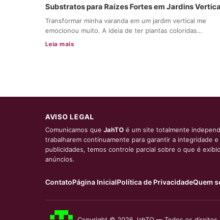
Substratos para Raízes Fortes em Jardins Vertica
Transformar minha varanda em um jardim vertical me
emocionou muito. A ideia de ter plantas coloridas…
Leia mais
AVISO LEGAL
Comunicamos que
JahTO
é um site totalmente independ
trabalharem continuamente para garantir a integridade 
publicidades, temos controle parcial sobre o que é exib
anúncios.
Contato
Página Inicial
Política de Privacidade
Quem s
Copyright © 2026 JahTO — Todos os direitos