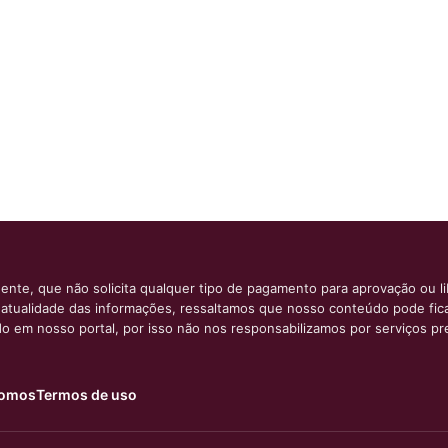
ente, que não solicita qualquer tipo de pagamento para aprovação ou l
e atualidade das informações, ressaltamos que nosso conteúdo pode fi
ido em nosso portal, por isso não nos responsabilizamos por serviços pr
omos
Termos de uso