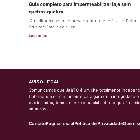
Guia completo para impermeabilizar laje sem
quebra-quebra
“A melhor maneira de prever o futuro é criá-lo.” – Peter
Drucker. Este guia é um…
Leia mais
AVISO LEGAL
Comunicamos que
JahTO
é um site totalmente independ
trabalharem continuamente para garantir a integridade 
publicidades, temos controle parcial sobre o que é exib
anúncios.
Contato
Página Inicial
Política de Privacidade
Quem s