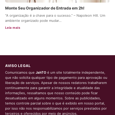
Monte Seu Organizador de Entrada em 2h!
“A organização é a chave para o sucesso.” – Napoleon Hill. Um
ambiente organizado pode mudar…
Leia mais
AVISO LEGAL
Comunicamos que
JahTO
é um site totalmente independente,
que não solicita qualquer tipo de pagamento para aprovação ou
liberação de serviços. Apesar de nossos redatores trabalharem
continuamente para garantir a integridade e atualidade das
informações, ressaltamos que nosso conteúdo pode ficar
desatualizado em alguns momentos. Sobre as publicidades,
temos controle parcial sobre o que é exibido em nosso portal,
por isso não nos responsabilizamos por serviços prestados por
terceiros e oferecidos por meio de anúncios.