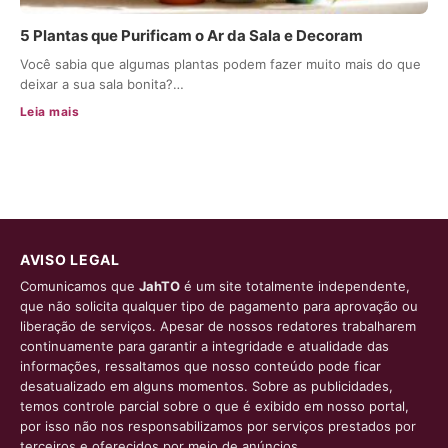
5 Plantas que Purificam o Ar da Sala e Decoram
Você sabia que algumas plantas podem fazer muito mais do que
deixar a sua sala bonita?…
Leia mais
AVISO LEGAL
Comunicamos que
JahTO
é um site totalmente independente,
que não solicita qualquer tipo de pagamento para aprovação ou
liberação de serviços. Apesar de nossos redatores trabalharem
continuamente para garantir a integridade e atualidade das
informações, ressaltamos que nosso conteúdo pode ficar
desatualizado em alguns momentos. Sobre as publicidades,
temos controle parcial sobre o que é exibido em nosso portal,
por isso não nos responsabilizamos por serviços prestados por
terceiros e oferecidos por meio de anúncios.