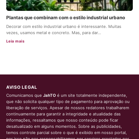
Plantas que combinam com o estilo industrial urbano
Decorar com estilo industrial urbano é interessante. Muitas
vezes, usamos metal e concreto. Mas, para dar…
Leia mais
AVISO LEGAL
Comunicamos que
JahTO
é um site totalmente independente,
que não solicita qualquer tipo de pagamento para aprovação ou
liberação de serviços. Apesar de nossos redatores trabalharem
continuamente para garantir a integridade e atualidade das
informações, ressaltamos que nosso conteúdo pode ficar
desatualizado em alguns momentos. Sobre as publicidades,
temos controle parcial sobre o que é exibido em nosso portal,
por isso não nos responsabilizamos por serviços prestados por