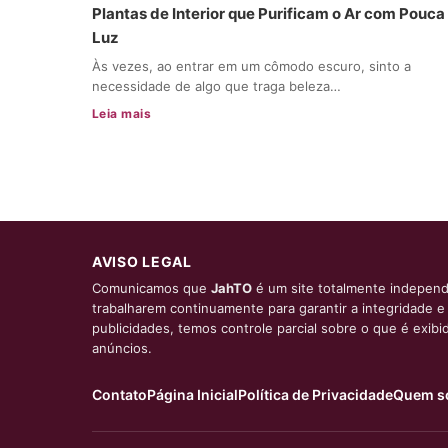
Plantas de Interior que Purificam o Ar com Pouca
Luz
Às vezes, ao entrar em um cômodo escuro, sinto a
necessidade de algo que traga beleza…
Leia mais
AVISO LEGAL
Comunicamos que
JahTO
é um site totalmente independ
trabalharem continuamente para garantir a integridade 
publicidades, temos controle parcial sobre o que é exib
anúncios.
Contato
Página Inicial
Política de Privacidade
Quem s