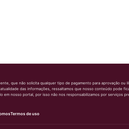
ente, que não solicita qualquer tipo de pagamento para aprovação ou l
e atualidade das informações, ressaltamos que nosso conteúdo pode fi
ido em nosso portal, por isso não nos responsabilizamos por serviços pr
omos
Termos de uso