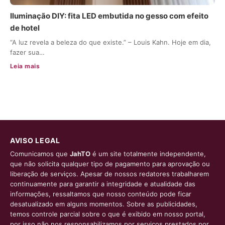
Iluminação DIY: fita LED embutida no gesso com efeito
de hotel
“A luz revela a beleza do que existe.” – Louis Kahn. Hoje em dia,
fazer sua…
Leia mais
AVISO LEGAL
Comunicamos que
JahTO
é um site totalmente independente,
que não solicita qualquer tipo de pagamento para aprovação ou
liberação de serviços. Apesar de nossos redatores trabalharem
continuamente para garantir a integridade e atualidade das
informações, ressaltamos que nosso conteúdo pode ficar
desatualizado em alguns momentos. Sobre as publicidades,
temos controle parcial sobre o que é exibido em nosso portal,
por isso não nos responsabilizamos por serviços prestados por