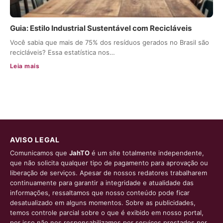
Guia: Estilo Industrial Sustentável com Recicláveis
Você sabia que mais de 75% dos resíduos gerados no Brasil são
recicláveis? Essa estatística nos…
Leia mais
AVISO LEGAL
Comunicamos que
JahTO
é um site totalmente independente,
que não solicita qualquer tipo de pagamento para aprovação ou
liberação de serviços. Apesar de nossos redatores trabalharem
continuamente para garantir a integridade e atualidade das
informações, ressaltamos que nosso conteúdo pode ficar
desatualizado em alguns momentos. Sobre as publicidades,
temos controle parcial sobre o que é exibido em nosso portal,
por isso não nos responsabilizamos por serviços prestados por