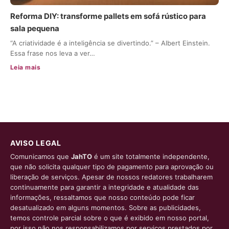
Reforma DIY: transforme pallets em sofá rústico para
sala pequena
“A criatividade é a inteligência se divertindo.” – Albert Einstein.
Essa frase nos leva a ver…
Leia mais
AVISO LEGAL
Comunicamos que
JahTO
é um site totalmente independente,
que não solicita qualquer tipo de pagamento para aprovação ou
liberação de serviços. Apesar de nossos redatores trabalharem
continuamente para garantir a integridade e atualidade das
informações, ressaltamos que nosso conteúdo pode ficar
desatualizado em alguns momentos. Sobre as publicidades,
temos controle parcial sobre o que é exibido em nosso portal,
por isso não nos responsabilizamos por serviços prestados por