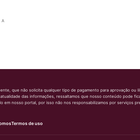
. A
ente, que não solicita qualquer tipo de pagamento para aprovação ou l
e atualidade das informações, ressaltamos que nosso conteúdo pode fi
ido em nosso portal, por isso não nos responsabilizamos por serviços pr
omos
Termos de uso