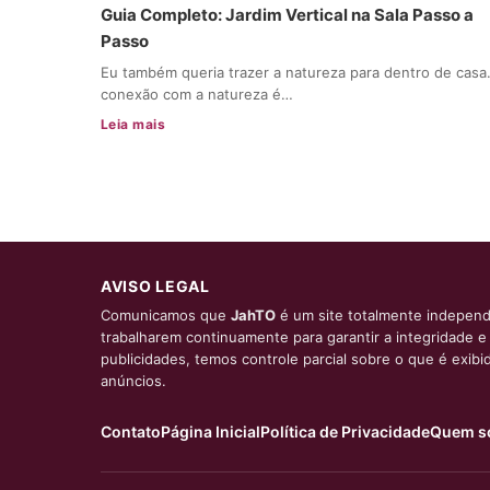
Guia Completo: Jardim Vertical na Sala Passo a
Passo
Eu também queria trazer a natureza para dentro de casa
conexão com a natureza é…
Leia mais
AVISO LEGAL
Comunicamos que
JahTO
é um site totalmente independ
trabalharem continuamente para garantir a integridade 
publicidades, temos controle parcial sobre o que é exib
anúncios.
Contato
Página Inicial
Política de Privacidade
Quem s