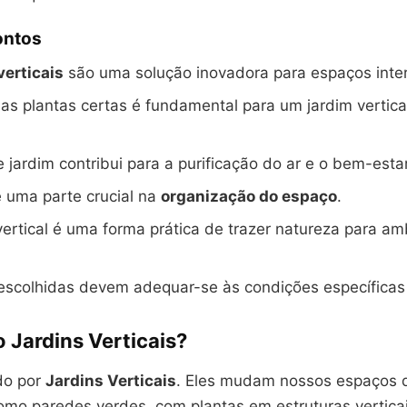
ontos
verticais
são uma solução inovadora para espaços inte
as plantas certas é fundamental para um jardim vertic
e jardim contribui para a purificação do ar e o bem-estar
é uma parte crucial na
organização do espaço
.
ertical é uma forma prática de trazer natureza para am
 escolhidas devem adequar-se às condições específicas
 Jardins Verticais?
do por
Jardins Verticais
. Eles mudam nossos espaços 
como paredes verdes, com plantas em estruturas verticai