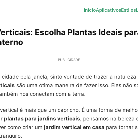
Início
Aplicativos
Estilos
erticais: Escolha Plantas Ideais pa
nterno
PUBLICIDADE
cidade pela janela, sinto vontade de trazer a natureza 
ticais
são uma ótima maneira de fazer isso. Eles não 
também nos conectam com a terra.
 vertical é mais que um capricho. É uma forma de melho
er
plantas para jardins verticais
, pensamos na beleza 
ver como criar um
jardim vertical em casa
para tornar 
tranquilo.