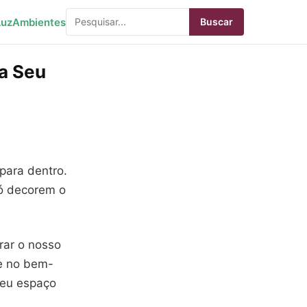
Luz
Ambientes
Buscar
ra Seu
para dentro.
só decorem o
rar o nosso
e no bem-
seu espaço