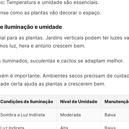
no:
Temperatura e umidade são essenciais.
nse como as plantas vão decorar o espaço.
e iluminação e umidade
ial para as plantas. Jardins verticais podem ter luzes v
nos luz,
hera
e
antúrio
crescem bem.
s iluminados,
suculentas
e
cactos
se adaptam melhor.
m é importante. Ambientes secos precisam de cuidad
ade certa ajuda as plantas a crescerem bem.
Condições de Iluminação
Nível de Umidade
Manutençã
Sombra a Luz Indireta
Moderada
Baixa
Luz Indireta
Alta
Baixa