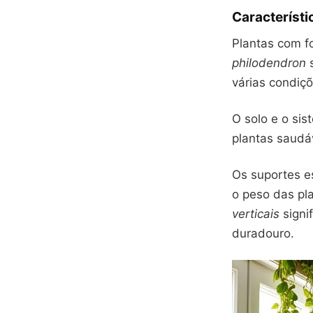
Característi
Plantas com f
philodendron
s
várias condiçõ
O solo e o si
plantas saudáv
Os suportes es
o peso das pl
verticais
signif
duradouro.