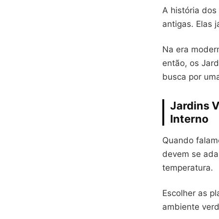
A história dos
antigas. Elas
Na era modern
então, os Jar
busca por uma
Jardins V
Interno
Quando falamos
devem se adapt
temperatura.
Escolher as p
ambiente verd