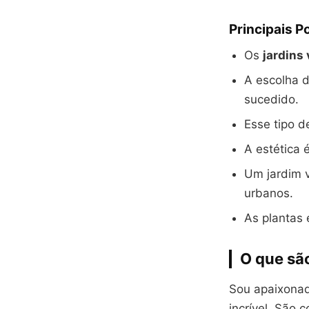
Principais P
Os
jardins 
A escolha d
sucedido.
Esse tipo d
A estética 
Um jardim v
urbanos.
As plantas
O que são
Sou apaixona
incrível. São 