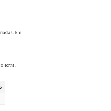
ariadas. Em
o extra.
o