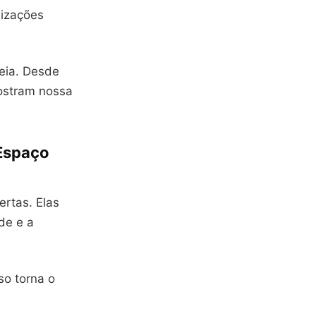
lizações
eia. Desde
mostram nossa
 Espaço
ertas. Elas
de e a
so torna o