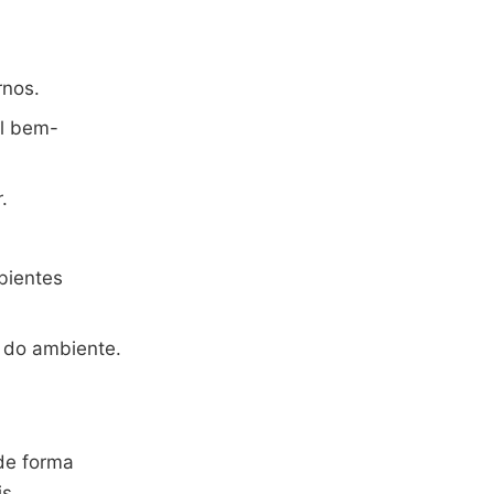
rnos.
al bem-
.
bientes
 do ambiente.
de forma
s.