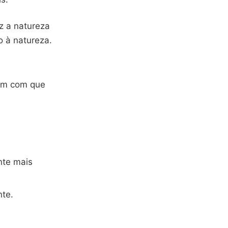
az a natureza
o à natureza.
zem com que
nte mais
nte.