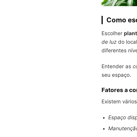
Como esco
Escolher
plant
de luz
do local
diferentes nív
Entender as
c
seu espaço.
Fatores a co
Existem vário
Espaço disp
Manutençã