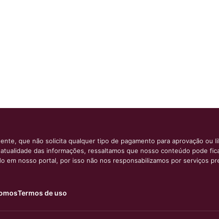
ente, que não solicita qualquer tipo de pagamento para aprovação ou l
e atualidade das informações, ressaltamos que nosso conteúdo pode fi
ido em nosso portal, por isso não nos responsabilizamos por serviços pr
omos
Termos de uso