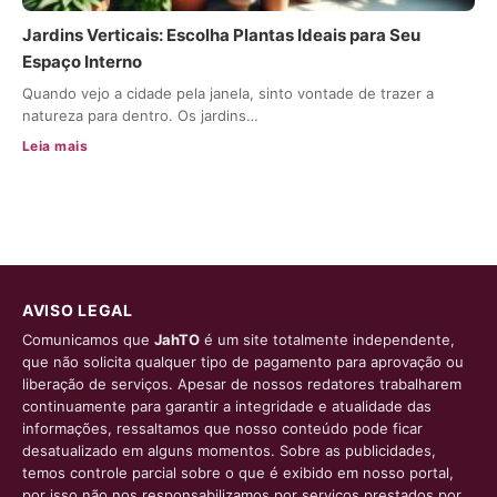
Jardins Verticais: Escolha Plantas Ideais para Seu
Espaço Interno
Quando vejo a cidade pela janela, sinto vontade de trazer a
natureza para dentro. Os jardins…
Leia mais
AVISO LEGAL
Comunicamos que
JahTO
é um site totalmente independente,
que não solicita qualquer tipo de pagamento para aprovação ou
liberação de serviços. Apesar de nossos redatores trabalharem
continuamente para garantir a integridade e atualidade das
informações, ressaltamos que nosso conteúdo pode ficar
desatualizado em alguns momentos. Sobre as publicidades,
temos controle parcial sobre o que é exibido em nosso portal,
por isso não nos responsabilizamos por serviços prestados por