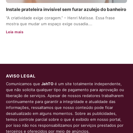
Instale prateleira invisível sem furar azulejo do banheiro
“A criatividade exige coragem.” – Henri Matisse. Essa frase
mostra que mudar um espaço exige ousadia.…
Leia mais
AVISO LEGAL
Comunicamos que
JahTO
é um site totalmente independente,
que não solicita qualquer tipo de pagamento para aprovação ou
liberação de serviços. Apesar de nossos redatores trabalharem
continuamente para garantir a integridade e atualidade das
informações, ressaltamos que nosso conteúdo pode ficar
desatualizado em alguns momentos. Sobre as publicidades,
temos controle parcial sobre o que é exibido em nosso portal,
por isso não nos responsabilizamos por serviços prestados por
terceiros e oferecidos por meio de anúncios.