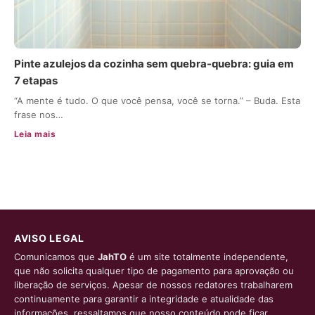
Pinte azulejos da cozinha sem quebra-quebra: guia em
7 etapas
“A mente é tudo. O que você pensa, você se torna.” – Buda. Esta
frase nos…
Leia mais
AVISO LEGAL
Comunicamos que
JahTO
é um site totalmente independente,
que não solicita qualquer tipo de pagamento para aprovação ou
liberação de serviços. Apesar de nossos redatores trabalharem
continuamente para garantir a integridade e atualidade das
informações, ressaltamos que nosso conteúdo pode ficar